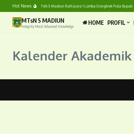
Hot News
Tim Dongkrek MTsN 5 Madiun Raih Juara 1 Lomba Dongkrek Piala Bupati
MTsN 5 MADIUN
HOME
PROFIL
Integrity Moral Advanced Knowledge
Kalender Akademik