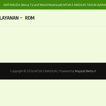
MATAMUDA (Masa Ta’aruf Murid Madrasah) MTsN 5 MADIUN TAHUN AJARAN
LAYANAN
RDM
Copyright © 2026 MTsN 5 MADIUN | Powered by
Majalah Berita X